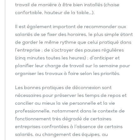
travail de manière à être bien installés (chaise
e
i
confortable, hauteur de la table…).
l
s
Il est également important de recommander aux
p
salariés de se fixer des horaires, le plus simple étant
o
de garder le même rythme que celui pratiqué dans
u
r
l’entreprise ; de s’octroyer des pauses régulières
é
(cinq minutes toutes les heures) ; d’anticiper et
v
planifier leur charge de travail sur la semaine pour
i
organiser les travaux à faire selon les priorités.
t
e
r
Les bonnes pratiques de déconnexion sont
l’i
nécessaires pour préserver les temps de repos et
s
concilier au mieux la vie personnelle et la vie
o
professionnelle, notamment dans le contexte de
l
e
fonctionnement très dégradé de certaines
m
entreprises confrontées à l’absence de certains
e
salariés, au changement des équipes, au
n