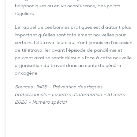
y
téléphoniques ou en visioconférence, des points
c
h
réguliers…
o
s
Le rappel de ces bonnes pratiques est d’autant plus
o
important qu’elles sont totalement nouvelles pour
c
certains télétravailleurs qui n’ont jamais eu l’occasion
i
a
de télétravailler avant l’épisode de pandémie et
u
peuvent ainsi se sentir démunis face à cette nouvelle
x
organisation du travail dans un contexte général
?
anxiogène.
Sources : INRS – Prévention des risques
professionnels – La lettre d’information – 31 mars
2020 – Numéro spécial