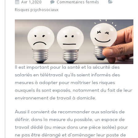
s
Avr 1,2020
Commentaires fermés
u
Risques psychosociaux
r
T
é
l
é
t
r
a
v
Il est important pour la santé et la sécurité des
a
salariés en télétravail qu’ils soient informés des
i
l.
mesures à adopter pour maîtriser les risques
Q
auxquels ils sont exposés, notamment du fait de leur
u
environnement de travail à domicile.
e
l
Aussi il convient de recommander aux salariés de
s
c
définir, dans la mesure du possible, un espace de
o
travail dédié (au mieux dans une pièce isolée) pour
n
ne pas être dérangé et d’aménager leur poste de
s