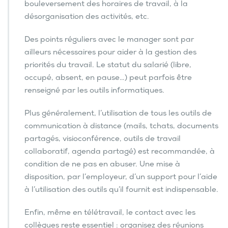
bouleversement des horaires de travail, à la
t
e
désorganisation des activités, etc.
t
l
Des points réguliers avec le manager sont par
i
ailleurs nécessaires pour aider à la gestion des
m
priorités du travail. Le statut du salarié (libre,
i
t
occupé, absent, en pause…) peut parfois être
e
renseigné par les outils informatiques.
r
l
Plus généralement, l’utilisation de tous les outils de
e
communication à distance (mails, tchats, documents
s
r
partagés, visioconférence, outils de travail
i
collaboratif, agenda partagé) est recommandée, à
s
condition de ne pas en abuser. Une mise à
q
disposition, par l’employeur, d’un support pour l’aide
u
e
à l’utilisation des outils qu’il fournit est indispensable.
s
p
Enfin, même en télétravail, le contact avec les
s
collègues reste essentiel : organisez des réunions