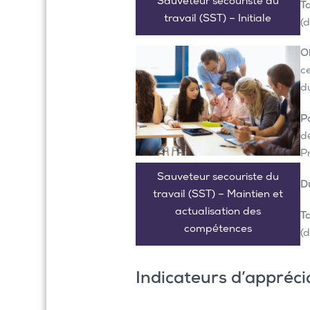
Sauveteur secouriste du
Ta
travail (SST) – Initiale
(d
Ob
c
du
Po
d
P
Sauveteur secouriste du
D
travail (SST) – Maintien et
actualisation des
Ta
compétences
(d
Indicateurs d’appréci