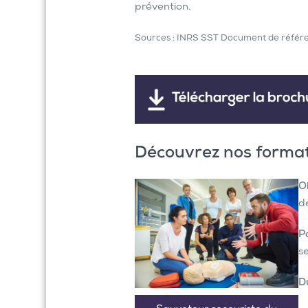
prévention.
Sources : INRS SST Document de référ
Découvrez nos format
Ob
d
Po
se
D