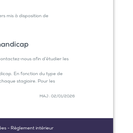
rs mis à disposition de
handicap
ontactez-nous afin d’étudier les
icap. En fonction du type de
chaque stagiaire. Pour les
MAJ : 02/01/2026
ées
-
Règlement intérieur