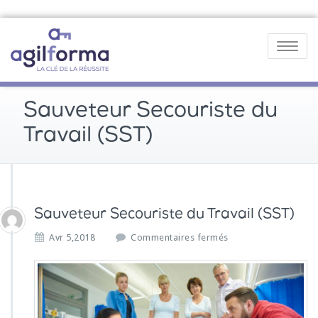
Toggle
navigatio
Sauveteur Secouriste du
Travail (SST)
Sauveteur Secouriste du Travail (SST)
s
Avr 5,2018
Commentaires fermés
u
r
S
a
u