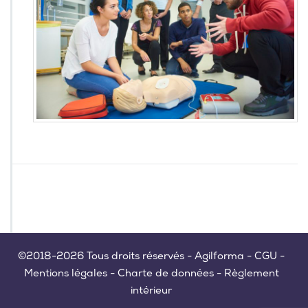
v
e
t
e
u
r
S
e
c
o
u
r
i
s
t
e
d
u
T
©2018-2026 Tous droits réservés - Agilforma -
CGU
-
r
Mentions légales
-
Charte de données
-
Règlement
a
intérieur
v
a